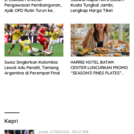
Pengawasan Pembangunan,
Kuala Tungkal Jambi,
Ajak OPD Rutin Turun ke
Lengkap Harga Tiket
Lapangan
Swiss Singkirkan Kolombia
HARRIS HOTEL BATAM
Lewat Adu Penalti, Tantang
CENTER LUNCURKAN PROMO
Argentina di Perempat Final
“SEASON’S FINES PLATES”
GUNA DONGKRAK SEKTOR
PARIWISATA MICE DAN
OKUPANSI DOMESTIK SERTA
MANCANEGARA
Kepri
Jumat, 07/08/2026 - 09:32 WIB