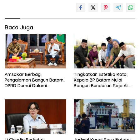
Baca Juga
Amsakar Berbagi
Tingkatkan Estetika Kota,
Pengalaman Bangun Batam,
Kepala BP Batam Mulai
DPRD Dumai Dalami
Bangun Bundaran Raja Ali
Pendidikan hingga Investasi
Marhum Pulau Bayan
Li Claudia Perketat
Jadwal Kapal Roro Batam-