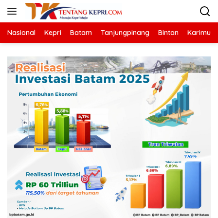
Langsung
ke
konten
Nasional
Kepri
Batam
Tanjungpinang
Bintan
Karimun