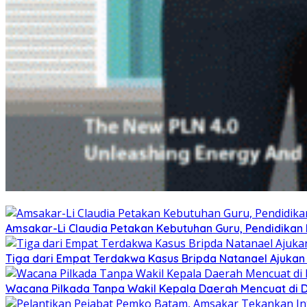
Amsakar-Li Claudia Petakan Kebutuhan Guru, Pendidikan B
Tiga dari Empat Terdakwa Kasus Bripda Natanael Ajukan
Wacana Pilkada Tanpa Wakil Kepala Daerah Mencuat di 