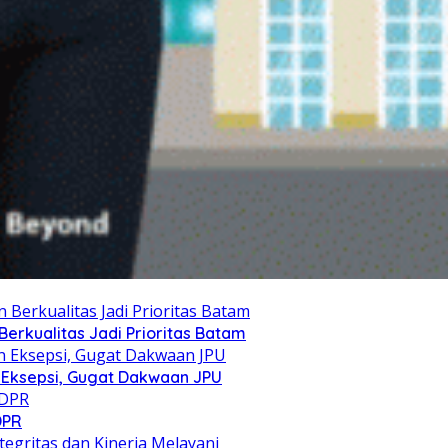
erkualitas Jadi Prioritas Batam
 Eksepsi, Gugat Dakwaan JPU
DPR