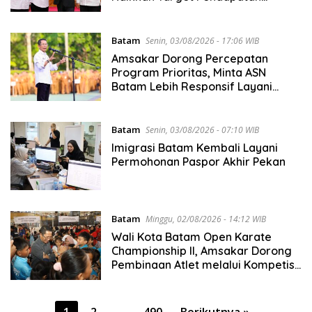
Daerah
Batam
Senin, 03/08/2026 - 17:06 WIB
Amsakar Dorong Percepatan
Program Prioritas, Minta ASN
Batam Lebih Responsif Layani
Masyarakat
Batam
Senin, 03/08/2026 - 07:10 WIB
Imigrasi Batam Kembali Layani
Permohonan Paspor Akhir Pekan
Batam
Minggu, 02/08/2026 - 14:12 WIB
Wali Kota Batam Open Karate
Championship II, Amsakar Dorong
Pembinaan Atlet melalui Kompetisi
Berkelanjutan
Paginasi
1
2
…
490
Berikutnya »