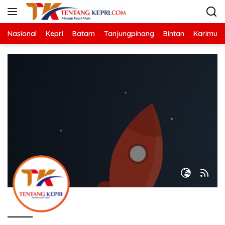
Langsung
ke
konten
Nasional
Kepri
Batam
Tanjungpinang
Bintan
Karimun