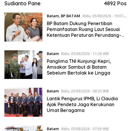
Sudianto Pane
4892 Pos
Batam
,
BP BATAM
Rabu, 05/08/2026 - 19:07
WIB
BP Batam Dukung Penertiban
Pemanfaatan Ruang Laut Sesuai
Ketentuan Peraturan Perundang-
undangan
Batam
Rabu, 05/08/2026 - 11:38 WIB
Panglima TNI Kunjungi Kepri,
Amsakar Sambut di Batam
Sebelum Bertolak ke Lingga
Batam
Rabu, 05/08/2026 - 08:55 WIB
Lantik Pengurus IPMB, Li Claudia
Ajak Pendeta Jaga Kerukunan
Umat Beragama
Batam
Rabu, 05/08/2026 - 07:09 WIB