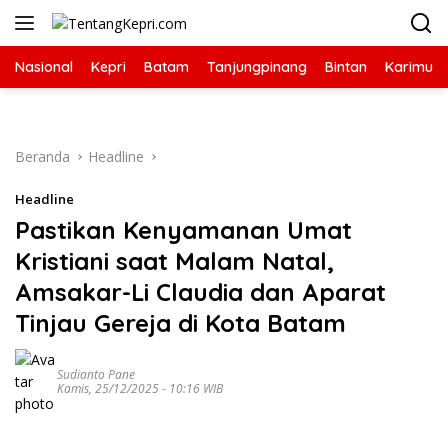
Langsung
ke
konten
Nasional
Kepri
Batam
Tanjungpinang
Bintan
Karimun
Beranda
Headline
Headline
Pastikan Kenyamanan Umat
Kristiani saat Malam Natal,
Amsakar-Li Claudia dan Aparat
Tinjau Gereja di Kota Batam
Sudianto Pane
Kamis, 25/12/2025 - 10:16 WIB