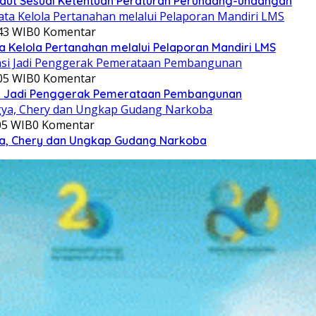
aut Sesuai Ketentuan Peraturan Perundang-undangan
:43 WIB
0 Komentar
a Kelola Pertanahan melalui Pelaporan Mandiri LMS
:05 WIB
0 Komentar
si Jadi Penggerak Pemerataan Pembangunan
:05 WIB
0 Komentar
gya, Chery dan Ungkap Gudang Narkoba