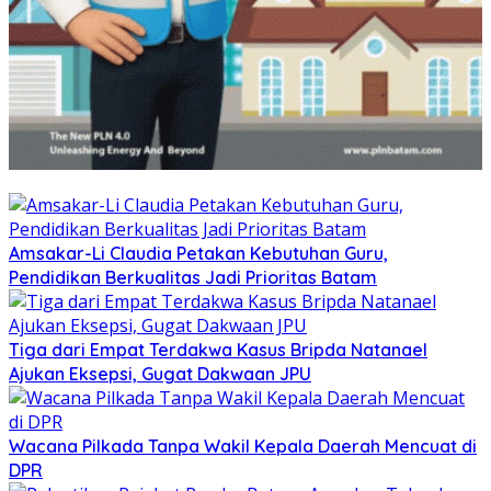
Amsakar-Li Claudia Petakan Kebutuhan Guru,
Pendidikan Berkualitas Jadi Prioritas Batam
Tiga dari Empat Terdakwa Kasus Bripda Natanael
Ajukan Eksepsi, Gugat Dakwaan JPU
Wacana Pilkada Tanpa Wakil Kepala Daerah Mencuat di
DPR