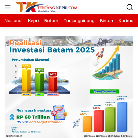
Langsung
ke
konten
Nasional
Kepri
Batam
Tanjungpinang
Bintan
Karimun