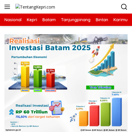
Langsung
ke
konten
Nasional
Kepri
Batam
Tanjungpinang
Bintan
Karimun