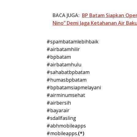
BACA JUGA:
BP Batam Siapkan Opera
Nino” Demi Jaga Ketahanan Air Bak
#spambatamlebihbaik
#airbatamhilir
#bpbatam
#airbatamhulu
#sahabatbpbatam
#humasbpbatam
#bpbatamsiapmelayani
#airminumsehat
#airbersih
#bayarair
#sdallfasling
#abhmobileapps
#mobileapps.
(*)