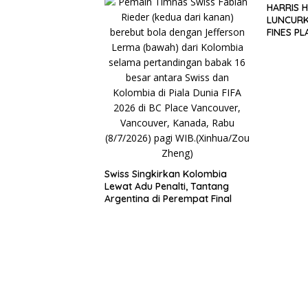
HARRIS 
LUNCURK
FINES P
DONGKR
PARIWIS
Pemko Batam P
OKUPANS
Standar Pelaya
MANCAN
Firmansyah: SO
Harus Permuda
Masyarakat
Swiss Singkirkan Kolombia
Lewat Adu Penalti, Tantang
Argentina di Perempat Final