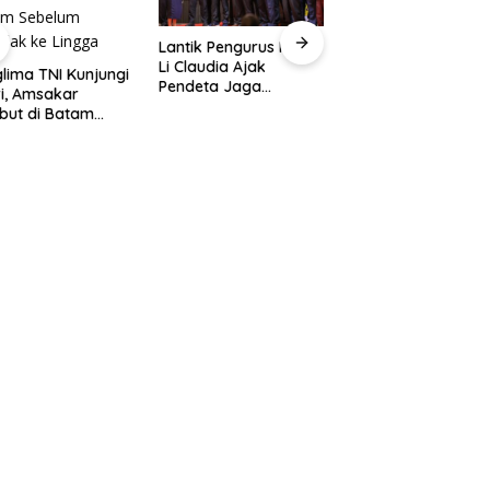
Lantik Pengurus IPMB,
Jadwal Kapal Ror
Li Claudia Ajak
Batam-Kuala Tung
lima TNI Kunjungi
Pendeta Jaga
Jambi dan Harga
i, Amsakar
Kerukunan Umat
Tiket
but di Batam
Beragama
lum Bertolak ke
ga