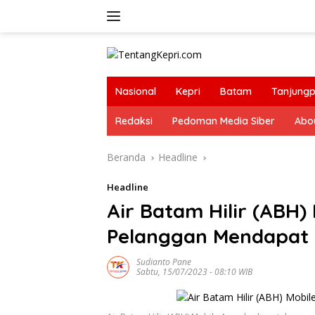
Langsung
ke
konten
Nasional
Kepri
Batam
Tanjungp
Redaksi
Pedoman Media Siber
Abo
Beranda
Headline
Headline
Air Batam Hilir (ABH
Pelanggan Mendapat 
Sudianto Pane
Sabtu, 15/07/2023 - 08:10 WIB