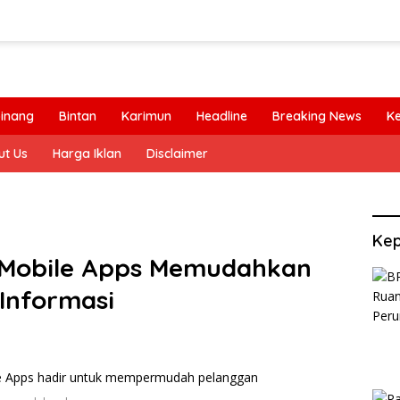
inang
Bintan
Karimun
Headline
Breaking News
K
ut Us
Harga Iklan
Disclaimer
Kep
) Mobile Apps Memudahkan
Informasi