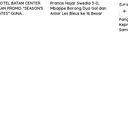
HOTEL BATAM CENTER
Prancis Hajar Swedia 3-0,
AN PROMO “SEASON’S
Mbappe Borong Dua Gol dan
LATES” GUNA
Antar Les Bleus ke 16 Besar
AK SEKTOR
Pang
ATA MICE DAN
Kepr
erkuat
Perayaan Ulang
BP Batam Dukung
I DOMESTIK SERTA
Sam
nan,
Tahun ke-24 HARRIS
Penertiban
EGARA
Sebe
P
Resort Waterfront
Pemanfaatan Ruang
Ling
h
Batam Gelar
Laut Sesuai Ketentuan
Giveaway Spesial dan
Peraturan Perundang-
Diskon Menginap 24%
undangan