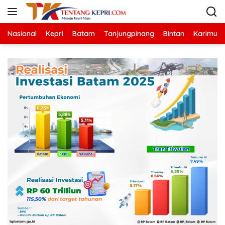
Langsung
ke
konten
Nasional
Kepri
Batam
Tanjungpinang
Bintan
Karimun