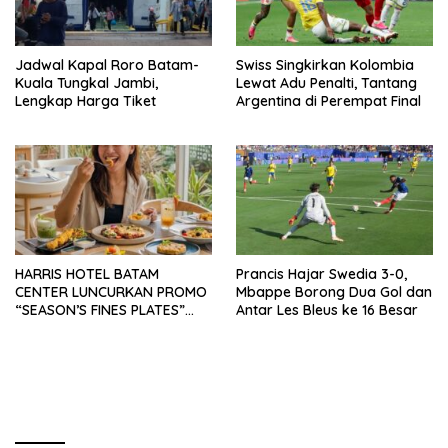
Jadwal Kapal Roro Batam-
Swiss Singkirkan Kolombia
Kuala Tungkal Jambi,
Lewat Adu Penalti, Tantang
Lengkap Harga Tiket
Argentina di Perempat Final
HARRIS HOTEL BATAM
Prancis Hajar Swedia 3-0,
CENTER LUNCURKAN PROMO
Mbappe Borong Dua Gol dan
“SEASON’S FINES PLATES”
Antar Les Bleus ke 16 Besar
GUNA DONGKRAK SEKTOR
PARIWISATA MICE DAN
OKUPANSI DOMESTIK SERTA
MANCANEGARA