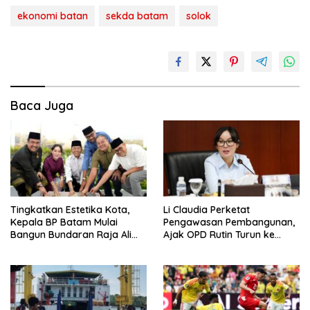
ekonomi batan
sekda batam
solok
Baca Juga
Tingkatkan Estetika Kota,
Li Claudia Perketat
Kepala BP Batam Mulai
Pengawasan Pembangunan,
Bangun Bundaran Raja Ali
Ajak OPD Rutin Turun ke
Marhum Pulau Bayan
Lapangan