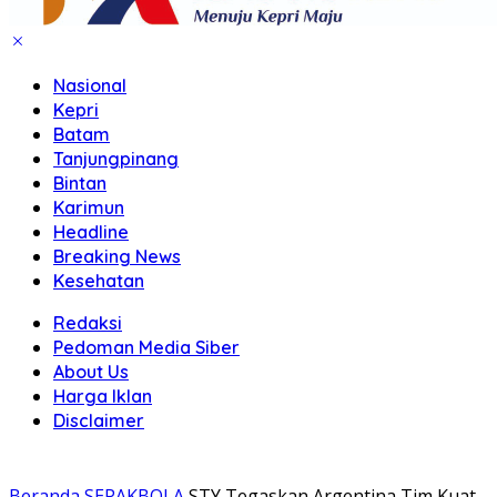
Nasional
Kepri
Batam
Tanjungpinang
Bintan
Karimun
Headline
Breaking News
Kesehatan
Redaksi
Pedoman Media Siber
About Us
Harga Iklan
Disclaimer
Beranda
SEPAKBOLA
STY Tegaskan Argentina Tim Kuat