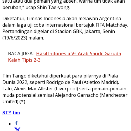
satu atau dua pemain yang absen, warna tim tidak akan
berubah,” ucap Shin Tae-yong.
Diketahui, Timnas Indonesia akan melawan Argentina
dalam laga uji coba internasional bertajuk FIFA Matchday.
Pertandingan digelar di Stadion GBK, Jakarta, Senin
(19/6/2023) malam.
BACA JUGA:
Hasil Indonesia Vs Arab Saudi: Garuda
Kalah Tipis 2-3
Tim Tango diketahui diperkuat para pilarnya di Piala
Dunia 2022, seperti Rodrigo de Paul (Atletico Madrid).
Lalu, Alexis Mac Allister (Liverpool) serta pemain-pemain
muda potensial semisal Alejandro Garnacho (Manchester
United).
(*)
STY
tim