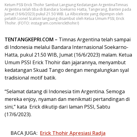
Ketum PSSI Erick Thohir Sambut Langsung Kedatangan ArgentinaTimnas
Argentina telah tiba di Bandara Soekarno Hatta, Tangerang, Banten pada
Jumat (16/6/2023) pukul 21.50 WIB. La Albiceleste yang dipimpin oleh
pelatih Lionel Scaloni langsung disambut oleh Ketua Umum PSSI, Erick
Thohir. (FOTO: instagram.com/erickthohir/)
TENTANGKEPRI.COM –
Timnas Argentina telah sampai
di Indonesia melalui Bandara Internasional Soekarno-
Hatta, pukul 21.50 WIB, Jumat (16/6/2023) malam. Ketua
Umum PSSI Erick Thohir dan jajarannya, menyambut
kedatangan Skuad Tango dengan mengalungkan syal
tradisional motif batik.
“Selamat datang di Indonesia tim Argentina. Semoga
mereka enjoy, nyaman dan menikmati pertandingan di
sini,” kata Erick dikutip dari laman PSSI, Sabtu
(17/6/2023).
BACA JUGA:
Erick Thohir Apresiasi Radja