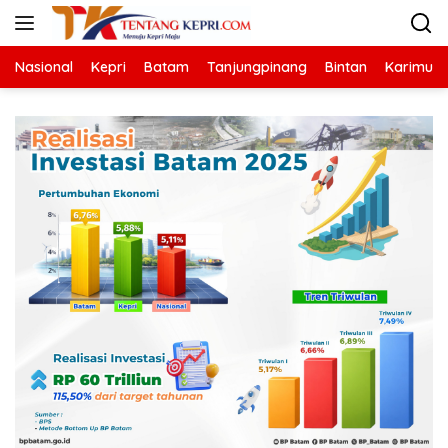
Langsung
ke
konten
Nasional
Kepri
Batam
Tanjungpinang
Bintan
Karimun