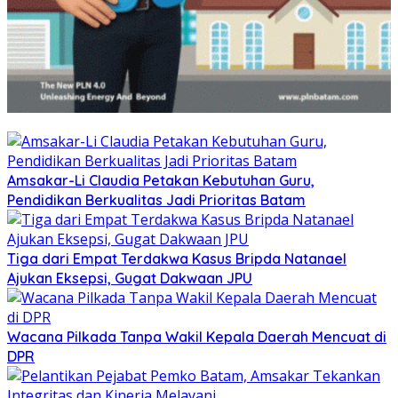
Amsakar-Li Claudia Petakan Kebutuhan Guru,
Pendidikan Berkualitas Jadi Prioritas Batam
Tiga dari Empat Terdakwa Kasus Bripda Natanael
Ajukan Eksepsi, Gugat Dakwaan JPU
Wacana Pilkada Tanpa Wakil Kepala Daerah Mencuat di
DPR