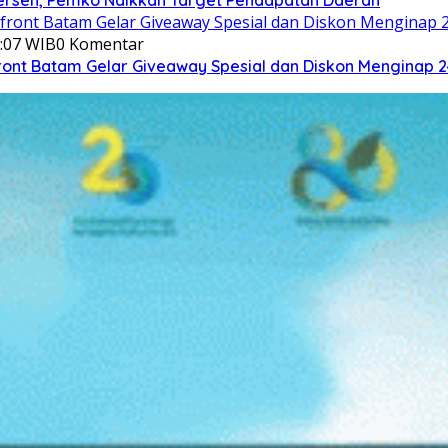
ersen, Pemko Naikkan Target Pendapatan Daerah
8:07 WIB
0 Komentar
ront Batam Gelar Giveaway Spesial dan Diskon Menginap 