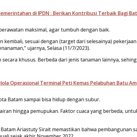
emerintahan di IPDN : Berikan Kontribusi Terbaik Bagi Ba
 perawatan maksimal, agar tumbuh dengan baik.
 kembali, sesuai dengan (target dari selesainya) pekerjaan 
nanaman,” ujarnya, Selasa (11/7/2023).
 secara khusus. Berbeda dari jenis tanaman lainnya, sehi
Kelola Operasional Terminal Peti Kemas Pelabuhan Batu A
Kota Batam sampai bisa hidup dengan subur.
airan hingga pemupukan. Faktor cuaca yang berbeda, untuk
 Batam Ariastuty Sirait memastikan bahwa pembangunan s
ali sejak akhir November 2022.