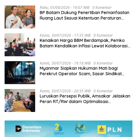
Rabu, 05/08/2026 - 19:07 WIB
0 Komentar
BP Batam Dukung Penertiban Pemanfaatan
Ruang Laut Sesuai Ketentuan Peraturan
Perundang-undangan
Kamis, 30/07/2026 - 17:35 WIB
0 Komentar
Kenaikan Harga BBM Berdampak, Pemko
Batam Kendalikan Inflasi Lewat Kolaborasi
TPID
Kamis, 30/07/2026 - 19:18 WIB
0 Komentar
Myanmar Siapkan Hukuman Mati bagi
Perekrut Operator Scam, Sasar Sindikat
Penipuan Daring
Kamis, 30/07/2026 - 20:35 WIB
0 Komentar
Luruskan Persepsi Publik, Amsakar Jelaskan
Peran RT/RW dalam Optimalisasi
Pendapatan Daerah