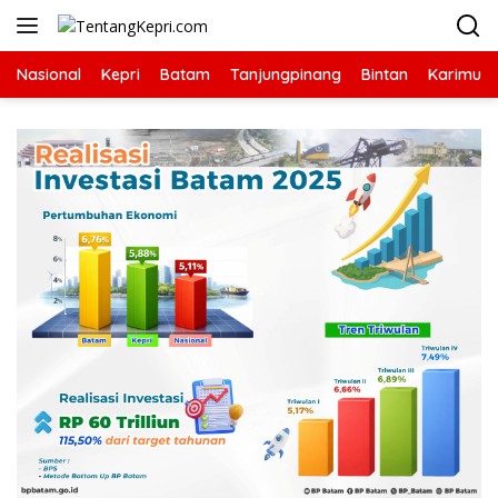
Langsung
ke
konten
Nasional
Kepri
Batam
Tanjungpinang
Bintan
Karimun