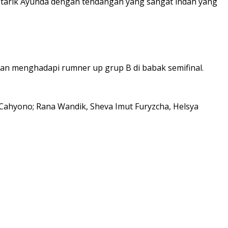
tarik Ayunda dengan tendangan yang sangat indah yang
an menghadapi rumner up grup B di babak semifinal.
 Cahyono; Rana Wandik, Sheva Imut Furyzcha, Helsya