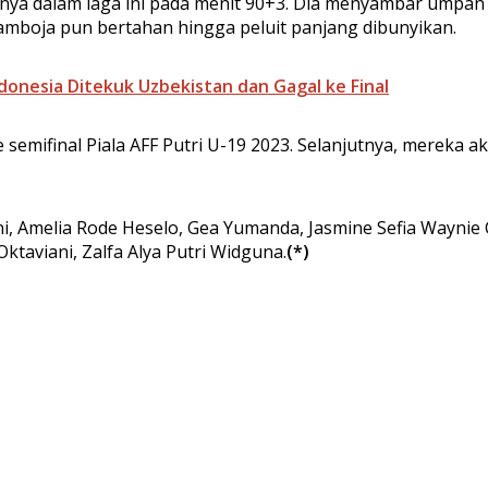
ya dalam laga ini pada menit 90+3. Dia menyambar umpan 
amboja pun bertahan hingga peluit panjang dibunyikan.
ndonesia Ditekuk Uzbekistan dan Gagal ke Final
ifinal Piala AFF Putri U-19 2023. Selanjutnya, mereka ak
ni, Amelia Rode Heselo, Gea Yumanda, Jasmine Sefia Waynie
taviani, Zalfa Alya Putri Widguna.
(*)