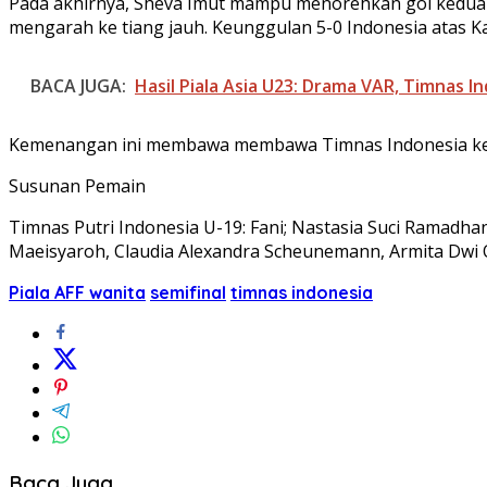
Pada akhirnya, Sheva Imut mampu menorehkan gol keduan
mengarah ke tiang jauh. Keunggulan 5-0 Indonesia atas K
BACA JUGA:
Hasil Piala Asia U23: Drama VAR, Timnas I
Kemenangan ini membawa membawa Timnas Indonesia ke sem
Susunan Pemain
Timnas Putri Indonesia U-19: Fani; Nastasia Suci Ramadha
Maeisyaroh, Claudia Alexandra Scheunemann, Armita Dwi Ok
Piala AFF wanita
semifinal
timnas indonesia
Baca Juga