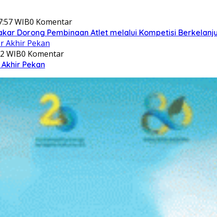
7:57 WIB
0 Komentar
akar Dorong Pembinaan Atlet melalui Kompetisi Berkelanj
12 WIB
0 Komentar
 Akhir Pekan