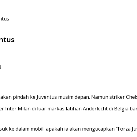
ntus
ntus
B
kan pindah ke Juventus musim depan. Namun striker Chelsea
nter Milan di luar markas latihan Anderlecht di Belgia bar
uk ke dalam mobil, apakah ia akan mengucapkan “Forza Juv
.