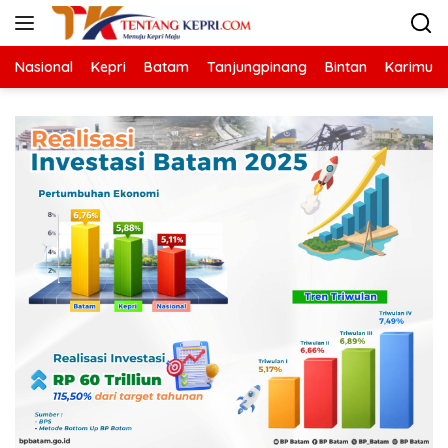
Langsung
ke
konten
Nasional
Kepri
Batam
Tanjungpinang
Bintan
Karimun