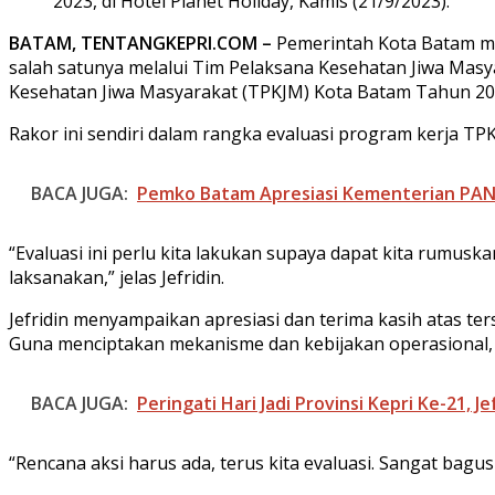
2023, di Hotel Planet Holiday, Kamis (21/9/2023).
BATAM, TENTANGKEPRI.COM –
Pemerintah Kota Batam me
salah satunya melalui Tim Pelaksana Kesehatan Jiwa Masya
Kesehatan Jiwa Masyarakat (TPKJM) Kota Batam Tahun 2023,
Rakor ini sendiri dalam rangka evaluasi program kerja T
BACA JUGA:
Pemko Batam Apresiasi Kementerian PAN
“Evaluasi ini perlu kita lakukan supaya dapat kita rumusk
laksanakan,” jelas Jefridin.
Jefridin menyampaikan apresiasi dan terima kasih atas ter
Guna menciptakan mekanisme dan kebijakan operasional,
BACA JUGA:
Peringati Hari Jadi Provinsi Kepri Ke-21,
“Rencana aksi harus ada, terus kita evaluasi. Sangat bagus