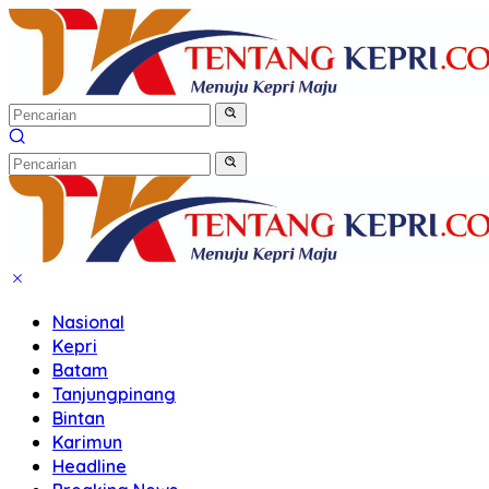
Langsung
ke
konten
Nasional
Kepri
Batam
Tanjungpinang
Bintan
Karimun
Headline