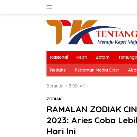
Langsung
ke
konten
Nasional
Kepri
Batam
Tanjungp
Redaksi
Pedoman Media Siber
Abo
Beranda
ZODIAK
ZODIAK
RAMALAN ZODIAK CIN
2023: Aries Coba Lebi
Hari Ini