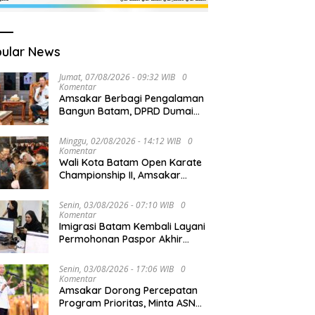
ular News
Jumat, 07/08/2026 - 09:32 WIB
0
Komentar
Amsakar Berbagi Pengalaman
Bangun Batam, DPRD Dumai
Dalami Pendidikan hingga
Investasi
Minggu, 02/08/2026 - 14:12 WIB
0
Komentar
Wali Kota Batam Open Karate
Championship II, Amsakar
Dorong Pembinaan Atlet
melalui Kompetisi
Senin, 03/08/2026 - 07:10 WIB
0
Berkelanjutan
Komentar
Imigrasi Batam Kembali Layani
Permohonan Paspor Akhir
Pekan
Senin, 03/08/2026 - 17:06 WIB
0
Komentar
Amsakar Dorong Percepatan
Program Prioritas, Minta ASN