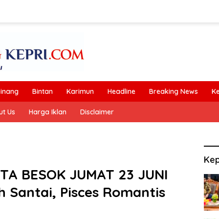
inang
Bintan
Karimun
Headline
Breaking News
K
ut Us
Harga Iklan
Disclaimer
Kep
TA BESOK JUMAT 23 JUNI
h Santai, Pisces Romantis