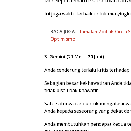
Menelepon teman dekat sekolah dan A
Ini juga waktu terbaik untuk menyingk
BACA JUGA:
Ramalan Zodiak Cinta S
Optimisme
3. Gemini (21 Mei – 20 Juni)
BP Batam Duku
Anda cenderung terlalu kritis terhadap di
Penertiban
Pemanfaatan R
Sebagian besar kekhawatiran Anda tida
Laut Sesuai Ket
tidak bisa tidak khawatir.
Peraturan Peru
undangan
Satu-satunya cara untuk mengatasiny
Anda kepada seseorang yang dekat d
Anda membutuhkan pendapat kedua te