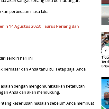
nda akan sangat senang bisa berhubungan.
irkan perbedaan masa lalu.
enin 14 Agustus 2023: Taurus Periang dan
ng
Panglima TNI Kunjungi
Amsakar-Li Claudia
Tiga
ri sendiri hari ini.
Kepri, Amsakar
Petakan Kebutuhan
Ter
uang
Sambut di Batam
Guru, Pendidikan
Brip
k berdasar dan Anda tahu itu. Tetap saja, Anda
entuan
Sebelum Bertolak ke
Berkualitas Jadi
Ajuk
ndang-
Lingga
Prioritas Batam
Dak
a adalah dengan mengomunikasikan ketakutan
engan Anda dan akan mendukung.
ntang keseriusan masalah sebelum Anda membuat