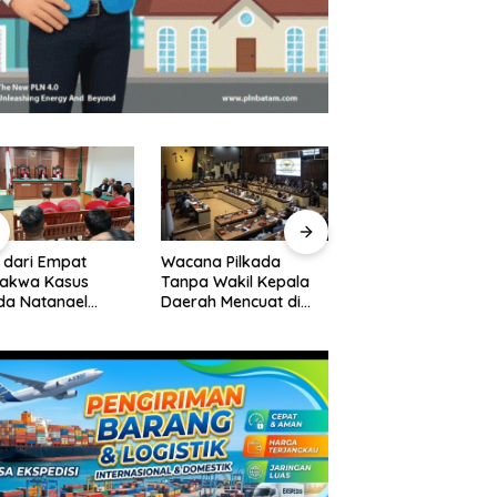
 dari Empat
Wacana Pilkada
Pelantikan Pejabat
dakwa Kasus
Tanpa Wakil Kepala
Pemko Batam,
da Natanael
Daerah Mencuat di
Amsakar Tekanka
an Eksepsi, Gugat
DPR
Integritas dan Kine
waan JPU
Melayani