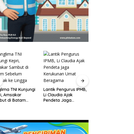
Jadwal Kapal Roro
Batam-Kuala Tungk
ima TNI Kunjungi
Lantik Pengurus IPMB,
Jambi dan Harga
, Amsakar
Li Claudia Ajak
Tiket
ut di Batam
Pendeta Jaga
um Bertolak ke
Kerukunan Umat
ga
Beragama