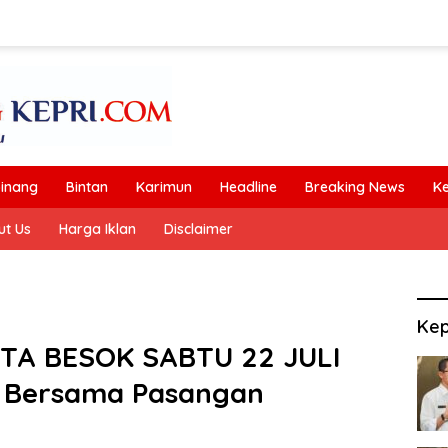
inang
Bintan
Karimun
Headline
Breaking News
K
ut Us
Harga Iklan
Disclaimer
Kep
TA BESOK SABTU 22 JULI
a Bersama Pasangan