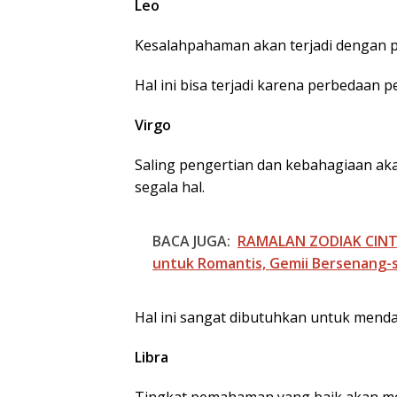
Leo
Kesalahpahaman akan terjadi dengan 
Hal ini bisa terjadi karena perbedaan p
Virgo
Saling pengertian dan kebahagiaan aka
segala hal.
BACA JUGA:
RAMALAN ZODIAK CINTA
untuk Romantis, Gemii Bersenang
Pemko Batam Pe
Standar Pelayan
Hal ini sangat dibutuhkan untuk mend
Firmansyah: SOP
Harus Permudah
Masyarakat
Libra