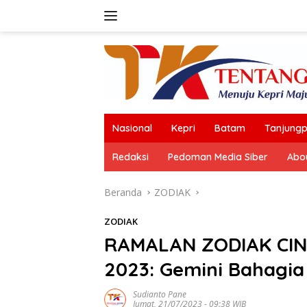
Langsung
ke
konten
Nasional
Kepri
Batam
Tanjungp
Redaksi
Pedoman Media Siber
Abo
Beranda
ZODIAK
ZODIAK
RAMALAN ZODIAK CIN
2023: Gemini Bahagi
Sudianto Pane
Jumat, 21/07/2023 - 09:38 WIB