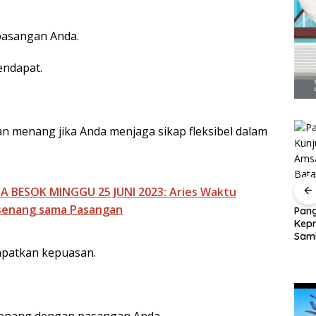
pasangan Anda.
endapat.
n menang jika Anda menjaga sikap fleksibel dalam
 BESOK MINGGU 25 JUNI 2023: Aries Waktu
-senang sama Pasangan
Pangl
Kepri
rkuat
Perayaan Ulang
BP Batam Dukung
Samb
an,
Tahun ke-24 HARRIS
Penertiban
Sebel
apatkan kepuasan.
Resort Waterfront
Pemanfaatan Ruang
Ling
Batam Gelar
Laut Sesuai Ketentuan
Giveaway Spesial dan
Peraturan Perundang-
Diskon Menginap 24%
undangan