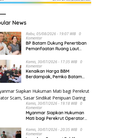
ular News
Rabu, 05/08/2026 - 19:07 WIB
0
Komentar
BP Batam Dukung Penertiban
Pemanfaatan Ruang Laut
Sesuai Ketentuan Peraturan
Perundang-undangan
Kamis, 30/07/2026 - 17:35 WIB
0
Komentar
Kenaikan Harga BBM
Berdampak, Pemko Batam
Kendalikan Inflasi Lewat
Kolaborasi TPID
Kamis, 30/07/2026 - 19:18 WIB
0
Komentar
Myanmar Siapkan Hukuman
Mati bagi Perekrut Operator
Scam, Sasar Sindikat Penipuan
Daring
Kamis, 30/07/2026 - 20:35 WIB
0
Komentar