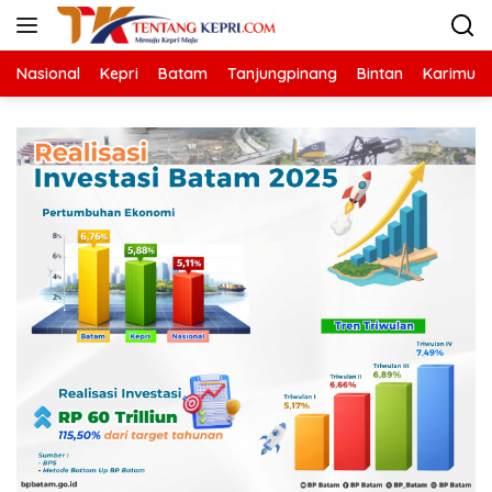
Langsung
ke
konten
Nasional
Kepri
Batam
Tanjungpinang
Bintan
Karimun