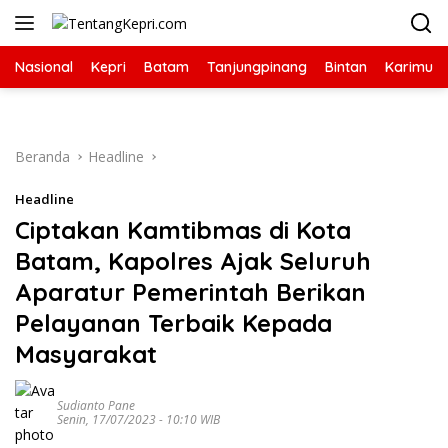
Langsung
ke
konten
Nasional
Kepri
Batam
Tanjungpinang
Bintan
Karimun
Beranda
Headline
Headline
Ciptakan Kamtibmas di Kota
Batam, Kapolres Ajak Seluruh
Aparatur Pemerintah Berikan
Pelayanan Terbaik Kepada
Masyarakat
Sudianto Pane
Senin, 17/07/2023 - 10:10 WIB