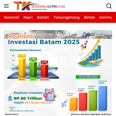
Langsung
ke
konten
Nasional
Kepri
Batam
Tanjungpinang
Bintan
Karimun