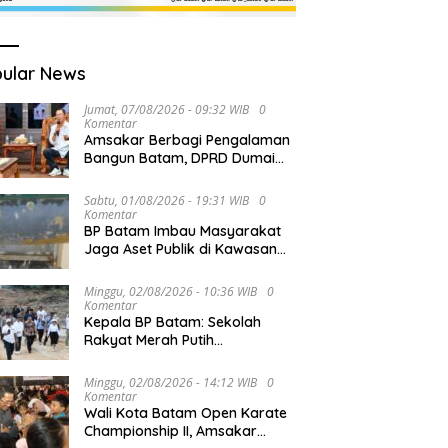
ular News
Jumat, 07/08/2026 - 09:32 WIB
0
Komentar
Amsakar Berbagi Pengalaman
Bangun Batam, DPRD Dumai
Dalami Pendidikan hingga
Investasi
Sabtu, 01/08/2026 - 19:31 WIB
0
Komentar
BP Batam Imbau Masyarakat
Jaga Aset Publik di Kawasan
Jembatan Barelang
Minggu, 02/08/2026 - 10:36 WIB
0
Komentar
Kepala BP Batam: Sekolah
Rakyat Merah Putih
Prioritaskan Pendidikan Anak
Keluarga Prasejahtera
Minggu, 02/08/2026 - 14:12 WIB
0
Komentar
Wali Kota Batam Open Karate
Championship II, Amsakar