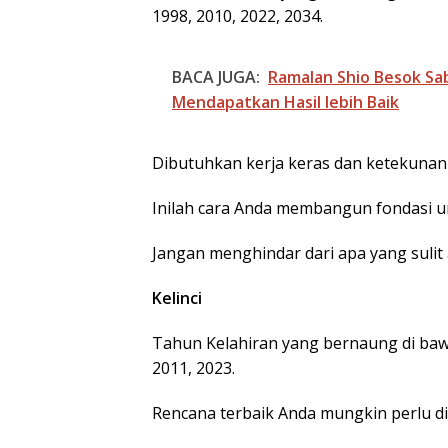
1998, 2010, 2022, 2034.
BACA JUGA:
Ramalan Shio Besok Sa
Mendapatkan Hasil lebih Baik
Dibutuhkan kerja keras dan ketekunan
Inilah cara Anda membangun fondasi u
Jangan menghindar dari apa yang sulit
BP Batam Duku
Kelinci
Penertiban
Pemanfaatan R
Laut Sesuai Ket
Tahun Kelahiran yang bernaung di bawah
Peraturan Peru
2011, 2023.
undangan
Rencana terbaik Anda mungkin perlu d