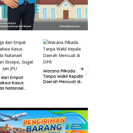
Pelantikan Pejabat
Wacana Pilkada
Pemko Batam,
Tanpa Wakil Kepala
 dari Empat
Amsakar Tekanka
Daerah Mencuat di
dakwa Kasus
Integritas dan Kine
DPR
da Natanael
Melayani
an Eksepsi, Gugat
waan JPU