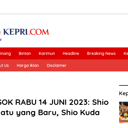
inang
Bintan
Karimun
Headline
Breaking News
K
ut Us
Harga Iklan
Disclaimer
Kep
OK RABU 14 JUNI 2023: Shio
atu yang Baru, Shio Kuda