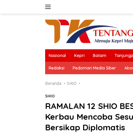
Langsung
ke
konten
Nasional
Kepri
Batam
Tanjungp
Redaksi
Pedoman Media Siber
Abo
Beranda
SHIO
SHIO
RAMALAN 12 SHIO BES
Kerbau Mencoba Sesu
Bersikap Diplomatis