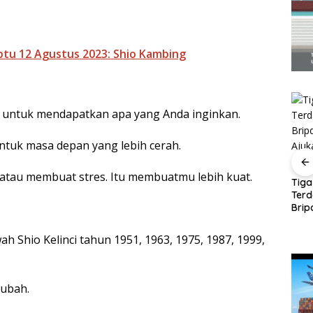
btu 12 Agustus 2023: Shio Kambing
 untuk mendapatkan apa yang Anda inginkan.
ntuk masa depan yang lebih cerah.
 atau membuat stres. Itu membuatmu lebih kuat.
Panglima TNI Kunjungi
Amsakar-Li Claudia
Tiga
Kepri, Amsakar
Petakan Kebutuhan
Ter
ng
Sambut di Batam
Guru, Pendidikan
Brip
Sebelum Bertolak ke
Berkualitas Jadi
Ajuk
uang
Lingga
Prioritas Batam
Dak
entuan
 Shio Kelinci tahun 1951, 1963, 1975, 1987, 1999,
ndang-
iubah.