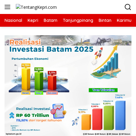
Langsung
ke
konten
Nasional
Kepri
Batam
Tanjungpinang
Bintan
Karimun