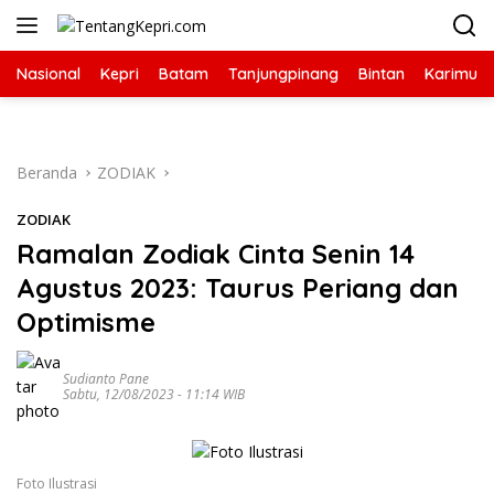
Langsung
ke
konten
Nasional
Kepri
Batam
Tanjungpinang
Bintan
Karimun
Beranda
ZODIAK
ZODIAK
Ramalan Zodiak Cinta Senin 14
Agustus 2023: Taurus Periang dan
Optimisme
Sudianto Pane
Sabtu, 12/08/2023 - 11:14 WIB
Foto Ilustrasi