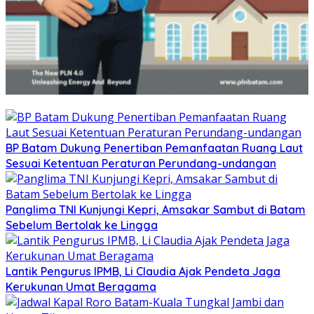
BP Batam Dukung Penertiban Pemanfaatan Ruang Laut
Sesuai Ketentuan Peraturan Perundang-undangan
Panglima TNI Kunjungi Kepri, Amsakar Sambut di Batam
Sebelum Bertolak ke Lingga
Lantik Pengurus IPMB, Li Claudia Ajak Pendeta Jaga
Kerukunan Umat Beragama