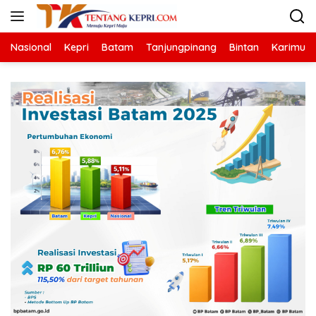
Langsung
ke
konten
Nasional
Kepri
Batam
Tanjungpinang
Bintan
Karimun