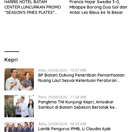
HARRIS HOTEL BATAM
Prancis Hajar Swedia 3-0,
CENTER LUNCURKAN PROMO
Mbappe Borong Dua Gol dan
“SEASON’S FINES PLATES”
Antar Les Bleus ke 16 Besar
GUNA DONGKRAK SEKTOR
PARIWISATA MICE DAN
OKUPANSI DOMESTIK SERTA
MANCANEGARA
Kepri
Rabu, 05/08/2026 - 19:07 WIB
BP Batam Dukung Penertiban Pemanfaatan
Ruang Laut Sesuai Ketentuan Peraturan
Perundang-undangan
Rabu, 05/08/2026 - 11:38 WIB
Panglima TNI Kunjungi Kepri, Amsakar
Sambut di Batam Sebelum Bertolak ke
Lingga
Rabu, 05/08/2026 - 08:55 WIB
Lantik Pengurus IPMB, Li Claudia Ajak