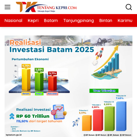
Langsung
ke
konten
Nasional
Kepri
Batam
Tanjungpinang
Bintan
Karimun