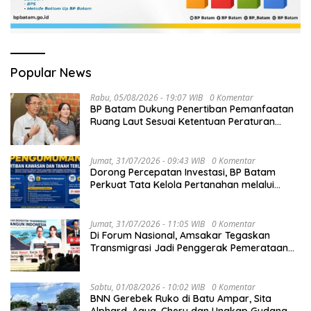
Popular News
Rabu, 05/08/2026 - 19:07 WIB
0 Komentar
BP Batam Dukung Penertiban Pemanfaatan
Ruang Laut Sesuai Ketentuan Peraturan
Perundang-undangan
Jumat, 31/07/2026 - 09:43 WIB
0 Komentar
Dorong Percepatan Investasi, BP Batam
Perkuat Tata Kelola Pertanahan melalui
Pelaporan Mandiri LMS
Jumat, 31/07/2026 - 11:05 WIB
0 Komentar
Di Forum Nasional, Amsakar Tegaskan
Transmigrasi Jadi Penggerak Pemerataan
Pembangunan
Sabtu, 01/08/2026 - 10:02 WIB
0 Komentar
BNN Gerebek Ruko di Batu Ampar, Sita