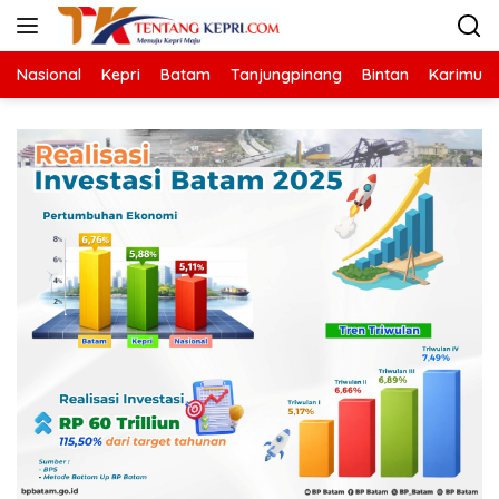
Langsung
ke
konten
Nasional
Kepri
Batam
Tanjungpinang
Bintan
Karimun