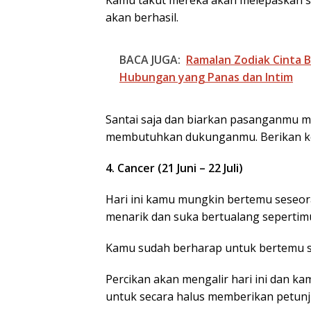
Kamu takut mereka akan melepaskan se
akan berhasil.
BACA JUGA:
Ramalan Zodiak Cinta B
Hubungan yang Panas dan Intim
Santai saja dan biarkan pasanganmu m
membutuhkan dukunganmu. Berikan ke
BP Batam Duku
4. Cancer (21 Juni – 22 Juli)
Penertiban
Pemanfaatan R
Hari ini kamu mungkin bertemu seseor
Laut Sesuai Ket
Peraturan Peru
menarik dan suka bertualang sepertim
undangan
Kamu sudah berharap untuk bertemu se
Percikan akan mengalir hari ini dan k
untuk secara halus memberikan petunj