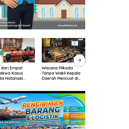
 dari Empat
Wacana Pilkada
Pelantikan Pejabat
dakwa Kasus
Tanpa Wakil Kepala
Pemko Batam,
da Natanael
Daerah Mencuat di
Amsakar Tekanka
an Eksepsi, Gugat
DPR
Integritas dan Kine
waan JPU
Melayani