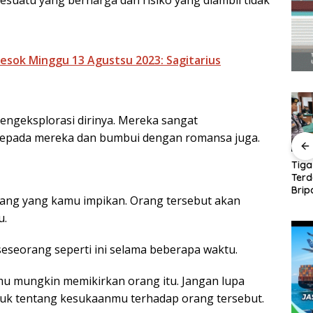
suatu yang berharga dan risiko yang diambil tidak
esok Minggu 13 Agustsu 2023: Sagitarius
engeksplorasi dirinya. Mereka sangat
pada mereka dan bumbui dengan romansa juga.
ng
Panglima TNI Kunjungi
Amsakar-Li Claudia
Tiga
Kepri, Amsakar
Petakan Kebutuhan
Ter
uang
Sambut di Batam
Guru, Pendidikan
Brip
ang yang kamu impikan. Orang tersebut akan
entuan
Sebelum Bertolak ke
Berkualitas Jadi
Ajuk
ndang-
Lingga
Prioritas Batam
Dak
u.
seorang seperti ini selama beberapa waktu.
amu mungkin memikirkan orang itu. Jangan lupa
uk tentang kesukaanmu terhadap orang tersebut.