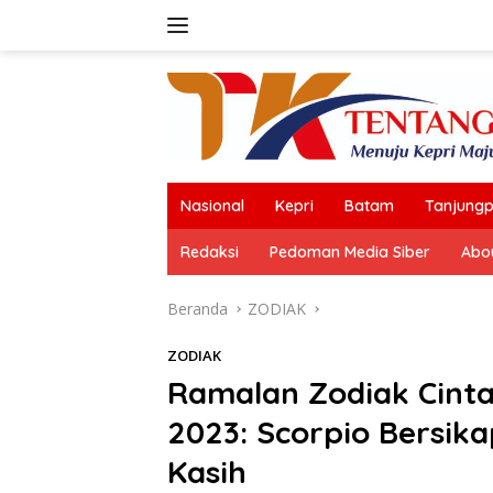
Langsung
ke
konten
Nasional
Kepri
Batam
Tanjungp
Redaksi
Pedoman Media Siber
Abo
Beranda
ZODIAK
ZODIAK
Ramalan Zodiak Cinta
2023: Scorpio Bersik
Kasih