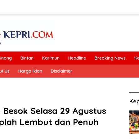
inang
Bintan
Karimun
Headline
Breaking News
K
ut Us
Harga Iklan
Disclaimer
Kep
 Besok Selasa 29 Agustus
aplah Lembut dan Penuh