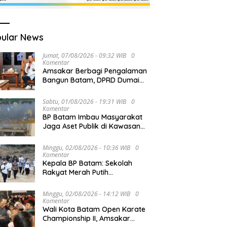
ular News
Jumat, 07/08/2026 - 09:32 WIB
0
Komentar
Amsakar Berbagi Pengalaman
Bangun Batam, DPRD Dumai
Dalami Pendidikan hingga
Investasi
Sabtu, 01/08/2026 - 19:31 WIB
0
Komentar
BP Batam Imbau Masyarakat
Jaga Aset Publik di Kawasan
Jembatan Barelang
Minggu, 02/08/2026 - 10:36 WIB
0
Komentar
Kepala BP Batam: Sekolah
Rakyat Merah Putih
Prioritaskan Pendidikan Anak
Keluarga Prasejahtera
Minggu, 02/08/2026 - 14:12 WIB
0
Komentar
Wali Kota Batam Open Karate
Championship II, Amsakar