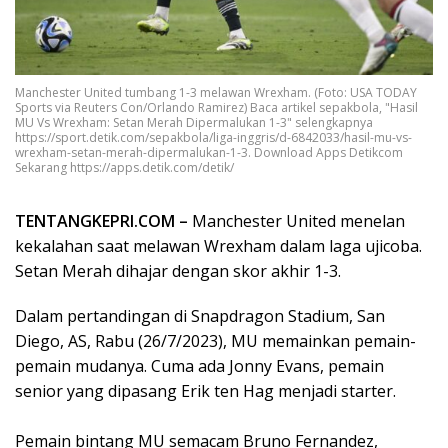
Manchester United tumbang 1-3 melawan Wrexham. (Foto: USA TODAY
Sports via Reuters Con/Orlando Ramirez) Baca artikel sepakbola, "Hasil
MU Vs Wrexham: Setan Merah Dipermalukan 1-3" selengkapnya
https://sport.detik.com/sepakbola/liga-inggris/d-6842033/hasil-mu-vs-
wrexham-setan-merah-dipermalukan-1-3. Download Apps Detikcom
Sekarang https://apps.detik.com/detik/
TENTANGKEPRI.COM –
Manchester United menelan
kekalahan saat melawan Wrexham dalam laga ujicoba.
Setan Merah dihajar dengan skor akhir 1-3.
Dalam pertandingan di Snapdragon Stadium, San
Diego, AS, Rabu (26/7/2023), MU memainkan pemain-
pemain mudanya. Cuma ada Jonny Evans, pemain
senior yang dipasang Erik ten Hag menjadi starter.
Pemain bintang MU semacam Bruno Fernandez,