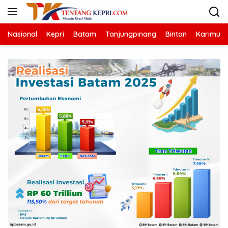
Langsung
ke
konten
Nasional
Kepri
Batam
Tanjungpinang
Bintan
Karimun