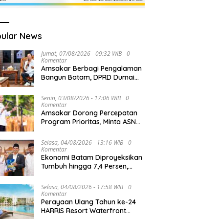
ular News
Jumat, 07/08/2026 - 09:32 WIB
0
Komentar
Amsakar Berbagi Pengalaman
Bangun Batam, DPRD Dumai
Dalami Pendidikan hingga
Investasi
Senin, 03/08/2026 - 17:06 WIB
0
Komentar
Amsakar Dorong Percepatan
Program Prioritas, Minta ASN
Batam Lebih Responsif Layani
Masyarakat
Selasa, 04/08/2026 - 13:16 WIB
0
Komentar
Ekonomi Batam Diproyeksikan
Tumbuh hingga 7,4 Persen,
Pemko Naikkan Target
Pendapatan Daerah
Selasa, 04/08/2026 - 17:58 WIB
0
Komentar
Perayaan Ulang Tahun ke-24
HARRIS Resort Waterfront