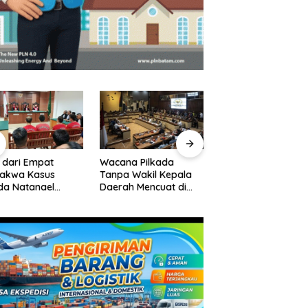
 dari Empat
Wacana Pilkada
Pelantikan Pejabat
dakwa Kasus
Tanpa Wakil Kepala
Pemko Batam,
da Natanael
Daerah Mencuat di
Amsakar Tekanka
an Eksepsi, Gugat
DPR
Integritas dan Kine
waan JPU
Melayani