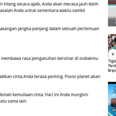
 hilang secara ajaib, Anda akan merasa jauh lebih
salah Anda untuk sementara waktu sambil
pasangan jangka panjang dalam sebuah pertemuan
ng membawa rasa pengasuhan bersinar di zodiakmu
ng
Panglima TNI Kunjungi
Amsakar-Li Claudia
Tiga
Kepri, Amsakar
Petakan Kebutuhan
Ter
uang
Sambut di Batam
Guru, Pendidikan
Brip
entuan
Sebelum Bertolak ke
Berkualitas Jadi
Ajuk
dikan cinta Anda terasa penting. Posisi planet akan
ndang-
Lingga
Prioritas Batam
Dak
kmati kemuliaan cinta. Hari ini Anda mungkin
atu sama lain.