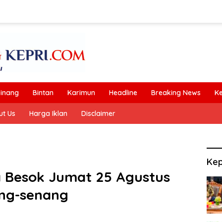
inang
Bintan
Karimun
Headline
Breaking News
K
ut Us
Harga Iklan
Disclaimer
Kep
a Besok Jumat 25 Agustus
ang-senang