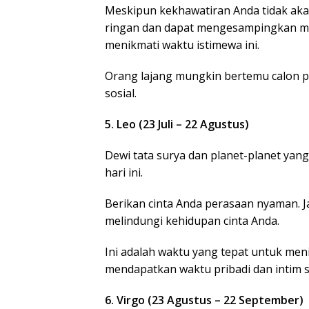
Meskipun kekhawatiran Anda tidak akan
ringan dan dapat mengesampingkan ma
menikmati waktu istimewa ini.
Orang lajang mungkin bertemu calon 
sosial.
5. Leo (23 Juli – 22 Agustus)
Dewi tata surya dan planet-planet ya
BP Batam Duku
hari ini.
Penertiban
Pemanfaatan R
Laut Sesuai Ket
Berikan cinta Anda perasaan nyaman. Ja
Peraturan Peru
melindungi kehidupan cinta Anda.
undangan
Ini adalah waktu yang tepat untuk meni
mendapatkan waktu pribadi dan intim s
6. Virgo (23 Agustus – 22 September)