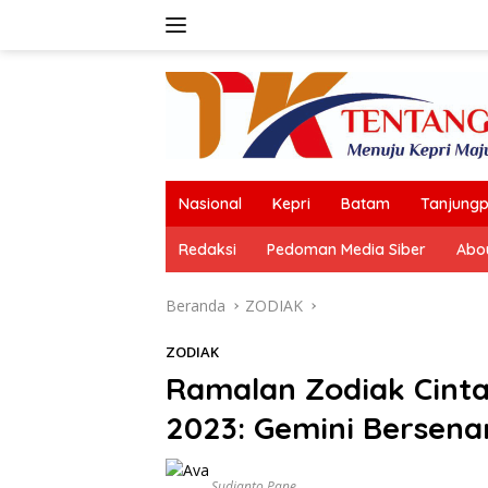
Langsung
ke
konten
Nasional
Kepri
Batam
Tanjungp
Redaksi
Pedoman Media Siber
Abo
Beranda
ZODIAK
ZODIAK
Ramalan Zodiak Cint
2023: Gemini Bersen
Sudianto Pane