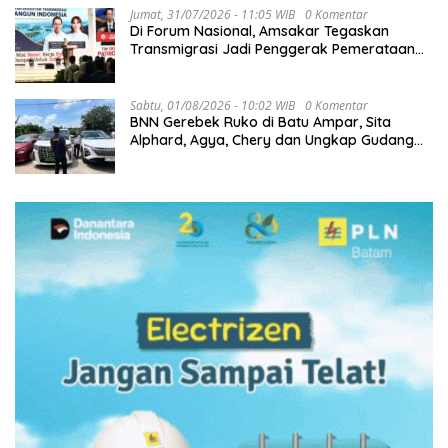
Jumat, 31/07/2026 - 11:05 WIB
0 Komentar
Di Forum Nasional, Amsakar Tegaskan
Transmigrasi Jadi Penggerak Pemerataan
Pembangunan
Sabtu, 01/08/2026 - 10:02 WIB
0 Komentar
BNN Gerebek Ruko di Batu Ampar, Sita
Alphard, Agya, Chery dan Ungkap Gudang
Narkoba