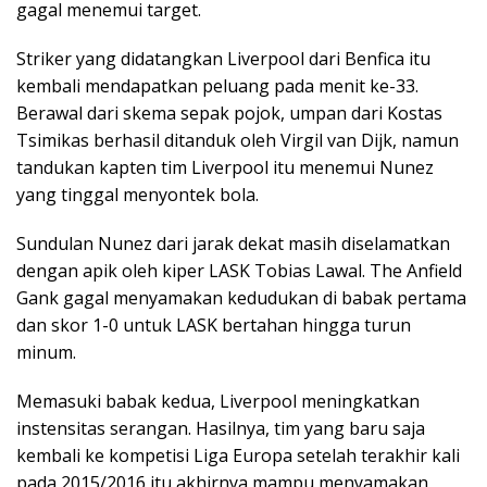
gagal menemui target.
Striker yang didatangkan Liverpool dari Benfica itu
kembali mendapatkan peluang pada menit ke-33.
Berawal dari skema sepak pojok, umpan dari Kostas
Tsimikas berhasil ditanduk oleh Virgil van Dijk, namun
tandukan kapten tim Liverpool itu menemui Nunez
yang tinggal menyontek bola.
Sundulan Nunez dari jarak dekat masih diselamatkan
dengan apik oleh kiper LASK Tobias Lawal. The Anfield
Gank gagal menyamakan kedudukan di babak pertama
dan skor 1-0 untuk LASK bertahan hingga turun
minum.
Memasuki babak kedua, Liverpool meningkatkan
instensitas serangan. Hasilnya, tim yang baru saja
kembali ke kompetisi Liga Europa setelah terakhir kali
pada 2015/2016 itu akhirnya mampu menyamakan