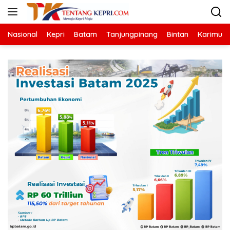
Langsung
ke
konten
Nasional
Kepri
Batam
Tanjungpinang
Bintan
Karimun