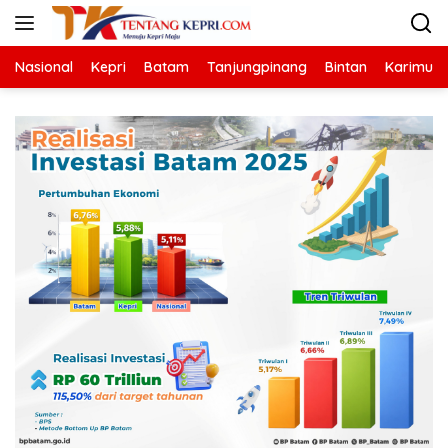
Langsung
ke
konten
Nasional
Kepri
Batam
Tanjungpinang
Bintan
Karimun