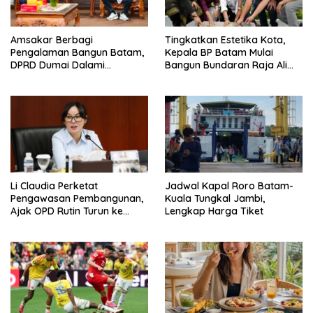
Amsakar Berbagi
Tingkatkan Estetika Kota,
Pengalaman Bangun Batam,
Kepala BP Batam Mulai
DPRD Dumai Dalami
Bangun Bundaran Raja Ali
Pendidikan hingga Investasi
Marhum Pulau Bayan
Li Claudia Perketat
Jadwal Kapal Roro Batam-
Pengawasan Pembangunan,
Kuala Tungkal Jambi,
Ajak OPD Rutin Turun ke
Lengkap Harga Tiket
Lapangan