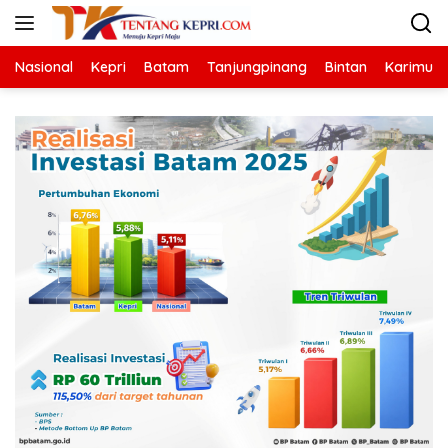
Langsung
ke
konten
Nasional
Kepri
Batam
Tanjungpinang
Bintan
Karimun