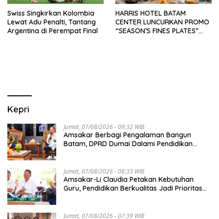
Swiss Singkirkan Kolombia
HARRIS HOTEL BATAM
Lewat Adu Penalti, Tantang
CENTER LUNCURKAN PROMO
Argentina di Perempat Final
“SEASON’S FINES PLATES”
GUNA DONGKRAK SEKTOR
PARIWISATA MICE DAN
OKUPANSI DOMESTIK SERTA
MANCANEGARA
Kepri
Jumat, 07/08/2026 - 09:32 WIB
Amsakar Berbagi Pengalaman Bangun
Batam, DPRD Dumai Dalami Pendidikan
hingga Investasi
Jumat, 07/08/2026 - 08:33 WIB
Amsakar-Li Claudia Petakan Kebutuhan
Guru, Pendidikan Berkualitas Jadi Prioritas
Batam
Jumat, 07/08/2026 - 07:39 WIB