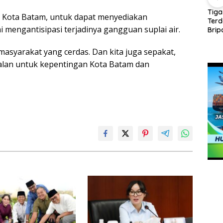
Panglima TNI Kunjungi
Amsakar-Li Claudia
Tiga
 Kota Batam, untuk dapat menyediakan
Kepri, Amsakar
Petakan Kebutuhan
Ter
ng
 mengantisipasi terjadinya gangguan suplai air.
Sambut di Batam
Guru, Pendidikan
Brip
Sebelum Bertolak ke
Berkualitas Jadi
Ajuk
uang
Lingga
Prioritas Batam
Dak
entuan
masyarakat yang cerdas. Dan kita juga sepakat,
ndang-
lan untuk kepentingan Kota Batam dan