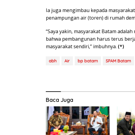
Ia juga mengimbau kepada masyarakat
BP Batam Duku
penampungan air (toren) di rumah demi
Penertiban
Pemanfaatan R
Laut Sesuai Ket
“Saya yakin, masyarakat Batam adalah 
Peraturan Peru
bahwa pembangunan harus terus berja
undangan
masyarakat sendiri,” imbuhnya.
(*)
abh
Air
bp batam
SPAM Batam
Baca Juga