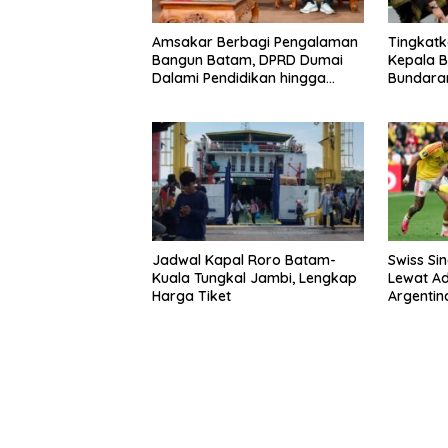
Amsakar Berbagi Pengalaman
Tingkatk
Bangun Batam, DPRD Dumai
Kepala B
Dalami Pendidikan hingga
Bundaran
Investasi
Pulau B
Jadwal Kapal Roro Batam-
Swiss Si
Kuala Tungkal Jambi, Lengkap
Lewat Ad
Harga Tiket
Argentin