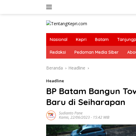
Langsung
ke
konten
Nasional
Kepri
Batam
Tanjungp
Redaksi
Pedoman Media Siber
Abo
Beranda
Headline
Headline
BP Batam Bangun Tow
Baru di Seiharapan
Sudianto Pane
Kamis, 22/06/2023 - 15:42 WIB