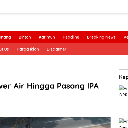
inang
Bintan
Karimun
Headline
Breaking News
K
ut Us
Harga Iklan
Disclaimer
Kep
er Air Hingga Pasang IPA