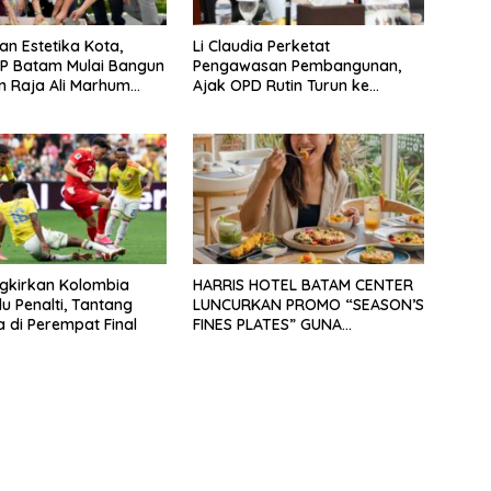
an Estetika Kota,
Li Claudia Perketat
P Batam Mulai Bangun
Pengawasan Pembangunan,
 Raja Ali Marhum
Ajak OPD Rutin Turun ke
ayan
Lapangan
ngkirkan Kolombia
HARRIS HOTEL BATAM CENTER
u Penalti, Tantang
LUNCURKAN PROMO “SEASON’S
a di Perempat Final
FINES PLATES” GUNA
DONGKRAK SEKTOR
PARIWISATA MICE DAN
OKUPANSI DOMESTIK SERTA
MANCANEGARA