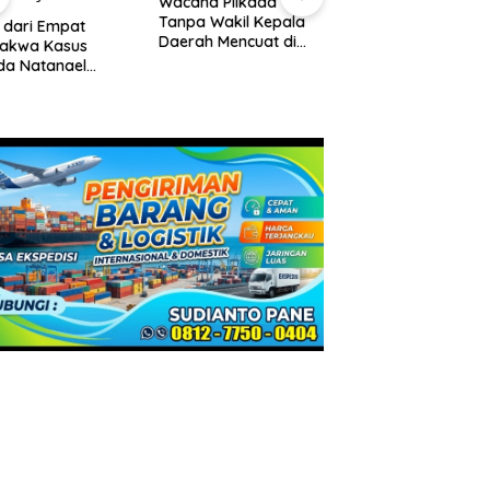
Wacana Pilkada
Pemko Batam,
Tanpa Wakil Kepala
 dari Empat
Amsakar Tekanka
Daerah Mencuat di
dakwa Kasus
Integritas dan Kine
DPR
da Natanael
Melayani
an Eksepsi, Gugat
waan JPU