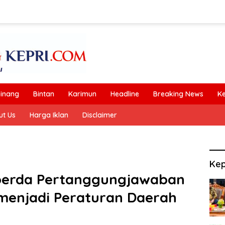
inang
Bintan
Karimun
Headline
Breaking News
K
ut Us
Harga Iklan
Disclaimer
Kep
perda Pertanggungjawaban
menjadi Peraturan Daerah