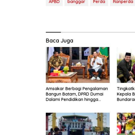
APBD
banggar
Perda
Ranperda
Baca Juga
Amsakar Berbagi Pengalaman
Tingkatk
Bangun Batam, DPRD Dumai
Kepala B
Dalami Pendidikan hingga
Bundaran
Investasi
Pulau B