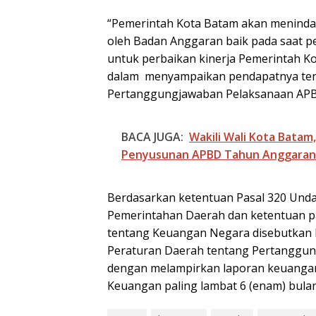
“Pemerintah Kota Batam akan menindak
oleh Badan Anggaran baik pada saat 
untuk perbaikan kinerja Pemerintah K
dalam menyampaikan pendapatnya te
Pertanggungjawaban Pelaksanaan APB
BACA JUGA:
Wakili Wali Kota Batam
Penyusunan APBD Tahun Anggaran
BP Batam Duku
Penertiban
Pemanfaatan R
Berdasarkan ketentuan Pasal 320 Un
Laut Sesuai Ket
Pemerintahan Daerah dan ketentuan p
Peraturan Peru
undangan
tentang Keuangan Negara disebutkan
Peraturan Daerah tentang Pertanggu
dengan melampirkan laporan keuangan 
Keuangan paling lambat 6 (enam) bulan