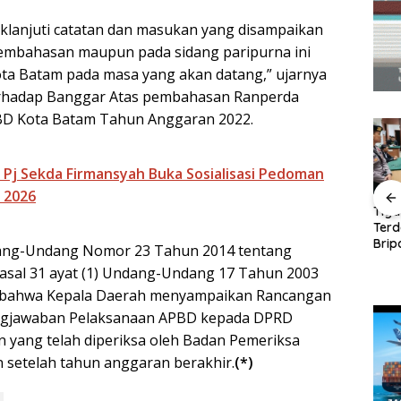
lanjuti catatan dan masukan yang disampaikan
pembahasan maupun pada sidang paripurna ini
ota Batam pada masa yang akan datang,” ujarnya
rhadap Banggar Atas pembahasan Ranperda
D Kota Batam Tahun Anggaran 2022.
, Pj Sekda Firmansyah Buka Sosialisasi Pedoman
 2026
ng
Panglima TNI Kunjungi
Tiga
Kepri, Amsakar
Ter
Amsakar-Li Claudia
uang
Sambut di Batam
Brip
dang-Undang Nomor 23 Tahun 2014 tentang
Petakan Kebutuhan
entuan
Sebelum Bertolak ke
Ajuk
Guru, Pendidikan
asal 31 ayat (1) Undang-Undang 17 Tahun 2003
ndang-
Lingga
Dak
Berkualitas Jadi
 bahwa Kepala Daerah menyampaikan Rancangan
Prioritas Batam
ngjawaban Pelaksanaan APBD kepada DPRD
yang telah diperiksa oleh Badan Pemeriksa
 setelah tahun anggaran berakhir.
(*)