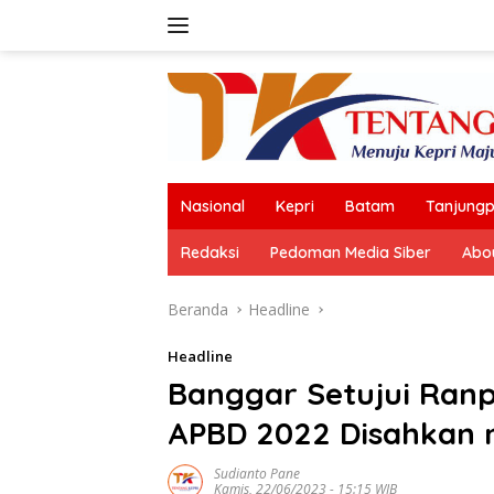
Langsung
ke
konten
Nasional
Kepri
Batam
Tanjungp
Redaksi
Pedoman Media Siber
Abo
Beranda
Headline
Headline
Banggar Setujui Ran
APBD 2022 Disahkan 
Sudianto Pane
Kamis, 22/06/2023 - 15:15 WIB