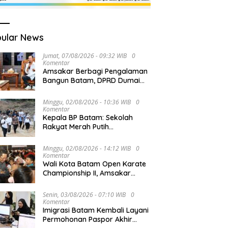
ular News
Jumat, 07/08/2026 - 09:32 WIB
0
Komentar
Amsakar Berbagi Pengalaman
Bangun Batam, DPRD Dumai
Dalami Pendidikan hingga
Investasi
Minggu, 02/08/2026 - 10:36 WIB
0
Komentar
Kepala BP Batam: Sekolah
Rakyat Merah Putih
Prioritaskan Pendidikan Anak
Keluarga Prasejahtera
Minggu, 02/08/2026 - 14:12 WIB
0
Komentar
Wali Kota Batam Open Karate
Championship II, Amsakar
Dorong Pembinaan Atlet
melalui Kompetisi
Senin, 03/08/2026 - 07:10 WIB
0
Berkelanjutan
Komentar
Imigrasi Batam Kembali Layani
Permohonan Paspor Akhir