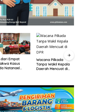
 dari Empat
Pelantikan Pejabat
Wacana Pilkada
dakwa Kasus
Pemko Batam,
Tanpa Wakil Kepala
da Natanael
Amsakar Tekanka
Daerah Mencuat di
an Eksepsi, Gugat
Integritas dan Kine
DPR
waan JPU
Melayani