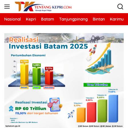
Langsung
ke
konten
Nasional
Kepri
Batam
Tanjungpinang
Bintan
Karimun