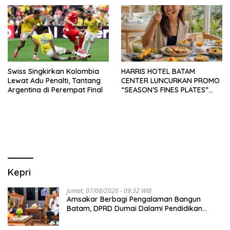
Swiss Singkirkan Kolombia
HARRIS HOTEL BATAM
Lewat Adu Penalti, Tantang
CENTER LUNCURKAN PROMO
Argentina di Perempat Final
“SEASON’S FINES PLATES”
GUNA DONGKRAK SEKTOR
PARIWISATA MICE DAN
OKUPANSI DOMESTIK SERTA
MANCANEGARA
Kepri
Jumat, 07/08/2026 - 09:32 WIB
Amsakar Berbagi Pengalaman Bangun
Batam, DPRD Dumai Dalami Pendidikan
hingga Investasi