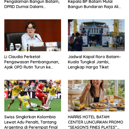
Pengalaman Bangun Batam,
Kepala BP Batam Mulai
DPRD Dumai Dalami
Bangun Bundaran Raja Ali
Pendidikan hingga Investasi
Marhum Pulau Bayan
Li Claudia Perketat
Jadwal Kapal Roro Batam-
Pengawasan Pembangunan,
Kuala Tungkal Jambi,
Ajak OPD Rutin Turun ke
Lengkap Harga Tiket
Lapangan
Swiss Singkirkan Kolombia
HARRIS HOTEL BATAM
Lewat Adu Penalti, Tantang
CENTER LUNCURKAN PROMO
Argentina di Perempat Final
“SEASON’S FINES PLATES”