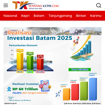
Langsung
ke
konten
Nasional
Kepri
Batam
Tanjungpinang
Bintan
Karimun