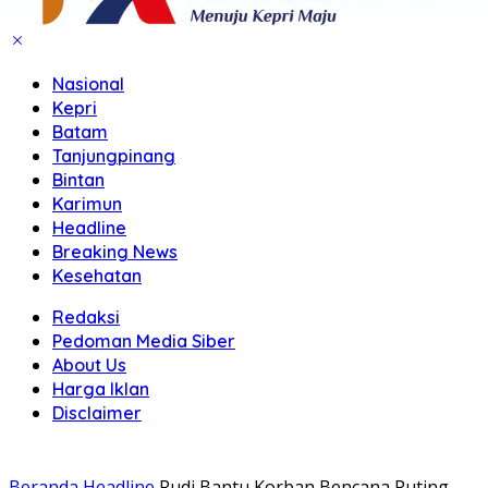
Nasional
Kepri
Batam
Tanjungpinang
Bintan
Karimun
Headline
Breaking News
Kesehatan
Redaksi
Pedoman Media Siber
About Us
Harga Iklan
Disclaimer
Beranda
Headline
Rudi Bantu Korban Bencana Puting