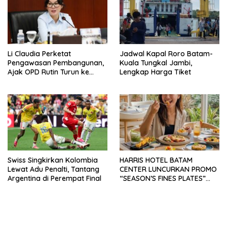
Li Claudia Perketat
Jadwal Kapal Roro Batam-
Pengawasan Pembangunan,
Kuala Tungkal Jambi,
Ajak OPD Rutin Turun ke
Lengkap Harga Tiket
Lapangan
Swiss Singkirkan Kolombia
HARRIS HOTEL BATAM
Lewat Adu Penalti, Tantang
CENTER LUNCURKAN PROMO
Argentina di Perempat Final
“SEASON’S FINES PLATES”
GUNA DONGKRAK SEKTOR
PARIWISATA MICE DAN
OKUPANSI DOMESTIK SERTA
MANCANEGARA