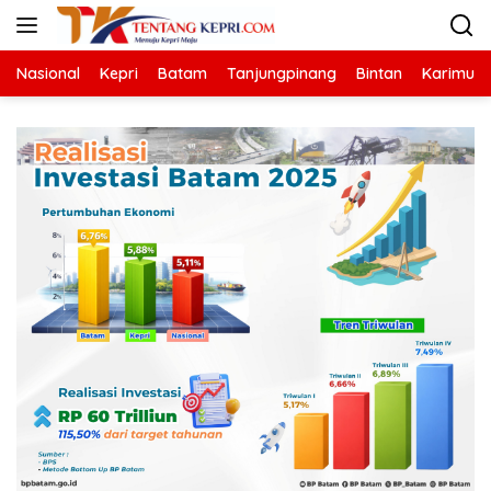
Langsung
ke
konten
Nasional
Kepri
Batam
Tanjungpinang
Bintan
Karimun