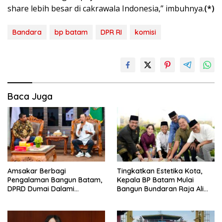
share lebih besar di cakrawala Indonesia,” imbuhnya.
(*)
Bandara
bp batam
DPR RI
komisi
Baca Juga
Amsakar Berbagi
Tingkatkan Estetika Kota,
Pengalaman Bangun Batam,
Kepala BP Batam Mulai
DPRD Dumai Dalami
Bangun Bundaran Raja Ali
Pendidikan hingga Investasi
Marhum Pulau Bayan