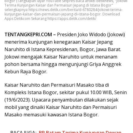
Bogor (Tangkapan layar YouTube Setpres Baca artikel detiknews, "Jokowi
Terima Kunjungan Kaisar dan Permaisuri Jepang di Istana Bogor"
selengkapnya https://news.detik.com/berita/d-6780284/jokowi-terima-
kunjungan-kaisar-dan-permaisuri-jepang-di-istana-bogor. Download
Apps Detikcom Sekarang https://apps.detik.com/detik/
TENTANGKEPRI.COM –
Presiden Joko Widodo (Jokowi)
menerima kunjungan kenegaraan Kaisar Jepang
Naruhito di Istana Kepresidenan, Bogor, Jawa Barat.
Jokowi mengajak Kaisar Naruhito untuk menanam
pohon bersama hingga mengunjungi Griya Anggrek
Kebun Raya Bogor.
Kaisar Naruhito dan Permaisuri Masako tiba di
Kompleks Istana Bogor, sekitar pukul 10.00 WIB, Senin
(19/6/2023). Upacara penyambutan dilakukan sejak
mobil yang dinaiki Kaisar Naruhito dan Permaisuri
Masako memasuki kawasan Istana Bogor.
BACA JUGA:
BP Batam Terima Kunjungan Dewan