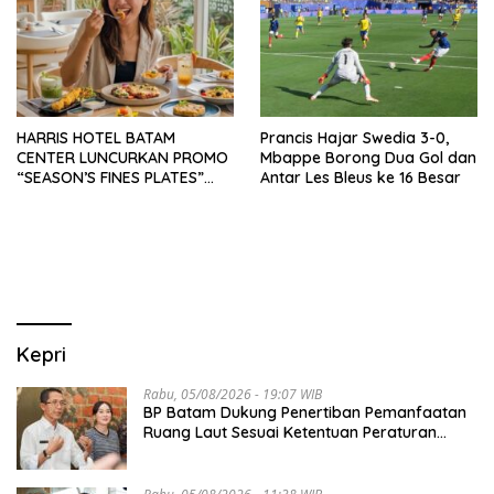
HARRIS HOTEL BATAM
Prancis Hajar Swedia 3-0,
CENTER LUNCURKAN PROMO
Mbappe Borong Dua Gol dan
“SEASON’S FINES PLATES”
Antar Les Bleus ke 16 Besar
GUNA DONGKRAK SEKTOR
PARIWISATA MICE DAN
OKUPANSI DOMESTIK SERTA
MANCANEGARA
Kepri
Rabu, 05/08/2026 - 19:07 WIB
BP Batam Dukung Penertiban Pemanfaatan
Ruang Laut Sesuai Ketentuan Peraturan
Perundang-undangan