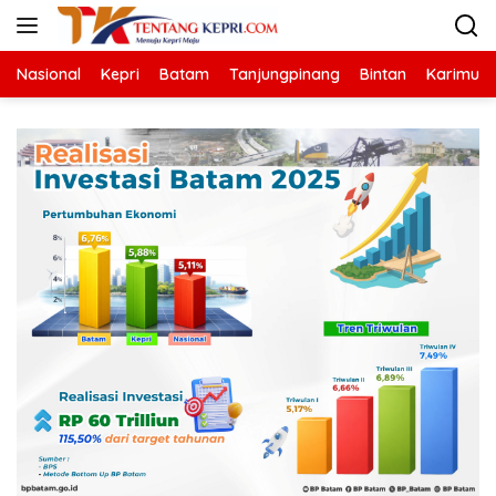
Langsung
ke
konten
Nasional
Kepri
Batam
Tanjungpinang
Bintan
Karimun