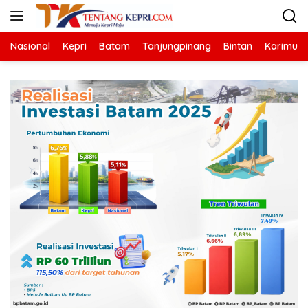
Langsung
ke
konten
Nasional
Kepri
Batam
Tanjungpinang
Bintan
Karimun