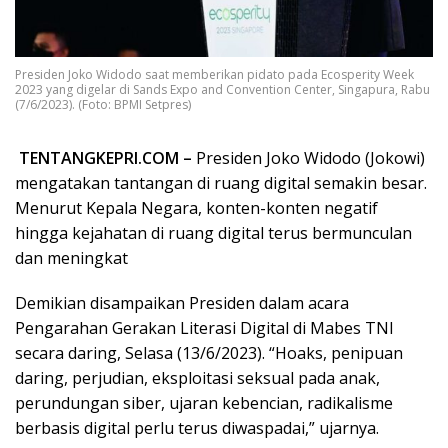
Presiden Joko Widodo saat memberikan pidato pada Ecosperity Week
2023 yang digelar di Sands Expo and Convention Center, Singapura, Rabu
(7/6/2023). (Foto: BPMI Setpres)
TENTANGKEPRI.COM –
Presiden Joko Widodo (Jokowi)
mengatakan tantangan di ruang digital semakin besar.
Menurut Kepala Negara, konten-konten negatif
hingga kejahatan di ruang digital terus bermunculan
dan meningkat
Demikian disampaikan Presiden dalam acara
Pengarahan Gerakan Literasi Digital di Mabes TNI
secara daring, Selasa (13/6/2023). “Hoaks, penipuan
daring, perjudian, eksploitasi seksual pada anak,
perundungan siber, ujaran kebencian, radikalisme
berbasis digital perlu terus diwaspadai,” ujarnya.