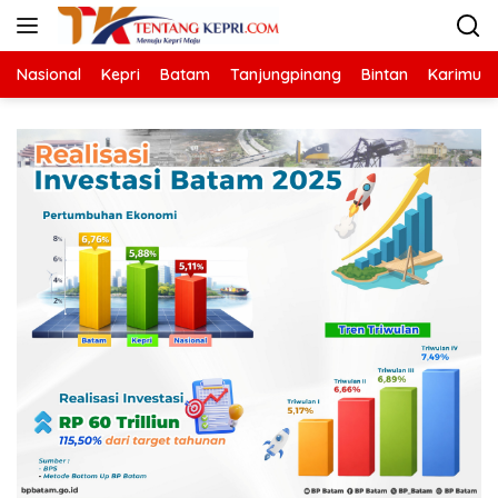
Langsung
ke
konten
Nasional
Kepri
Batam
Tanjungpinang
Bintan
Karimun