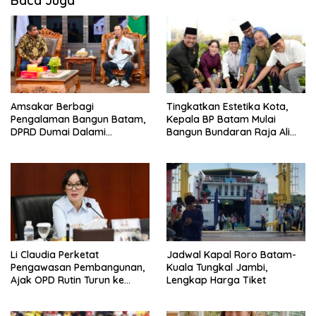
Baca Juga
Amsakar Berbagi
Tingkatkan Estetika Kota,
Pengalaman Bangun Batam,
Kepala BP Batam Mulai
DPRD Dumai Dalami
Bangun Bundaran Raja Ali
Pendidikan hingga Investasi
Marhum Pulau Bayan
Li Claudia Perketat
Jadwal Kapal Roro Batam-
Pengawasan Pembangunan,
Kuala Tungkal Jambi,
Ajak OPD Rutin Turun ke
Lengkap Harga Tiket
Lapangan