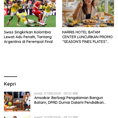
Swiss Singkirkan Kolombia
HARRIS HOTEL BATAM
Lewat Adu Penalti, Tantang
CENTER LUNCURKAN PROMO
Argentina di Perempat Final
“SEASON’S FINES PLATES”
GUNA DONGKRAK SEKTOR
PARIWISATA MICE DAN
OKUPANSI DOMESTIK SERTA
MANCANEGARA
Kepri
Jumat, 07/08/2026 - 09:32 WIB
Amsakar Berbagi Pengalaman Bangun
Batam, DPRD Dumai Dalami Pendidikan
hingga Investasi
Jumat, 07/08/2026 - 08:33 WIB