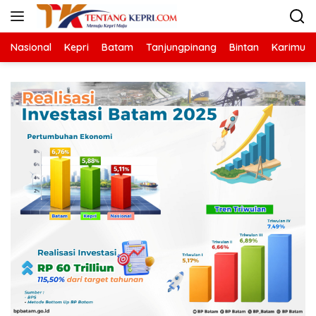
Langsung
ke
konten
Nasional
Kepri
Batam
Tanjungpinang
Bintan
Karimun