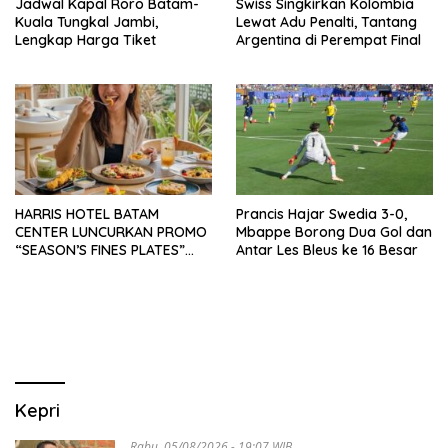
Jadwal Kapal Roro Batam-
Swiss Singkirkan Kolombia
Kuala Tungkal Jambi,
Lewat Adu Penalti, Tantang
Lengkap Harga Tiket
Argentina di Perempat Final
HARRIS HOTEL BATAM
Prancis Hajar Swedia 3-0,
CENTER LUNCURKAN PROMO
Mbappe Borong Dua Gol dan
“SEASON’S FINES PLATES”
Antar Les Bleus ke 16 Besar
GUNA DONGKRAK SEKTOR
PARIWISATA MICE DAN
OKUPANSI DOMESTIK SERTA
MANCANEGARA
Kepri
Rabu, 05/08/2026 - 19:07 WIB