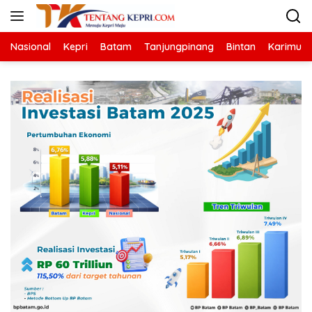
Langsung
ke
konten
Nasional
Kepri
Batam
Tanjungpinang
Bintan
Karimun