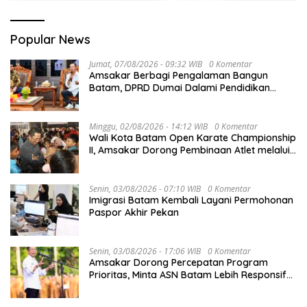
Popular News
Jumat, 07/08/2026 - 09:32 WIB
0 Komentar
Amsakar Berbagi Pengalaman Bangun
Batam, DPRD Dumai Dalami Pendidikan
hingga Investasi
Minggu, 02/08/2026 - 14:12 WIB
0 Komentar
Wali Kota Batam Open Karate Championship
II, Amsakar Dorong Pembinaan Atlet melalui
Kompetisi Berkelanjutan
Senin, 03/08/2026 - 07:10 WIB
0 Komentar
Imigrasi Batam Kembali Layani Permohonan
Paspor Akhir Pekan
Senin, 03/08/2026 - 17:06 WIB
0 Komentar
Amsakar Dorong Percepatan Program
Prioritas, Minta ASN Batam Lebih Responsif
Layani Masyarakat