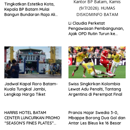
Tingkatkan Estetika Kota,
Kepala BP Batam Mulai
Bangun Bundaran Raja Ali
Marhum Pulau Bayan
Li Claudia Perketat
Pengawasan Pembangunan,
Ajak OPD Rutin Turun ke
Lapangan
Jadwal Kapal Roro Batam-
Swiss Singkirkan Kolombia
Kuala Tungkal Jambi,
Lewat Adu Penalti, Tantang
Lengkap Harga Tiket
Argentina di Perempat Final
HARRIS HOTEL BATAM
Prancis Hajar Swedia 3-0,
CENTER LUNCURKAN PROMO
Mbappe Borong Dua Gol dan
“SEASON’S FINES PLATES”
Antar Les Bleus ke 16 Besar
GUNA DONGKRAK SEKTOR