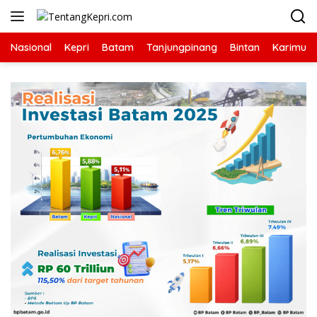
Langsung
ke
konten
Nasional
Kepri
Batam
Tanjungpinang
Bintan
Karimun